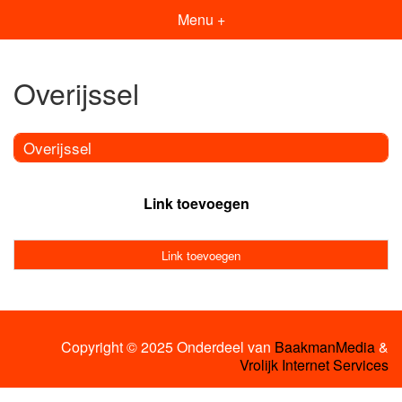
Menu +
Overijssel
Overijssel
Link toevoegen
Link toevoegen
Copyright © 2025 Onderdeel van
BaakmanMedia
&
Vrolijk Internet Services